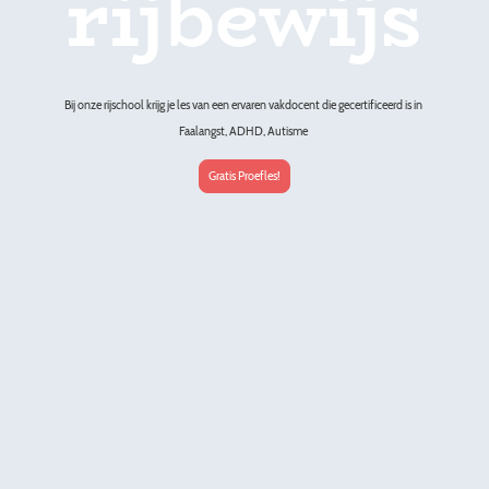
rijbewijs
Bij onze rijschool krijg je les van een ervaren vakdocent die gecertificeerd is in
Faalangst, ADHD, Autisme
Gratis Proefles!